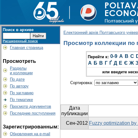
Поиск в архиве
Електронний архів Полтавського універс
Расширенный поиск
Просмотр коллекции по г
Главная страница
0-9
A
B
C
Перейти к:
Просмотреть
А
Б
В
Г
Ґ
Д
Е
Є
Ж
Разделы
или введите неск
и коллекции
По дате
Сортировка:
По автору
По заглавию
По тематике
Просмотр документов
Дата
Последние поступления
публикации
Сен-2012
Fuzzy optimization b
Зарегистрированным:
Обновления на e-mail