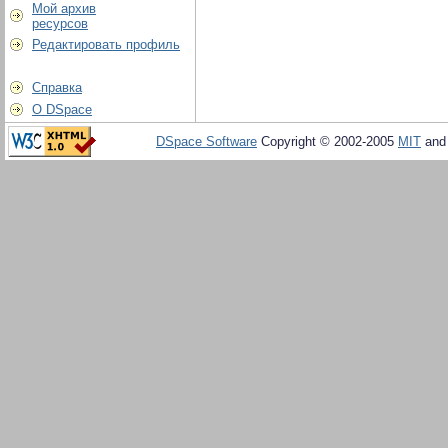
Мой архив
ресурсов
Редактировать профиль
Справка
О DSpace
DSpace Software
Copyright © 2002-2005
MIT
an