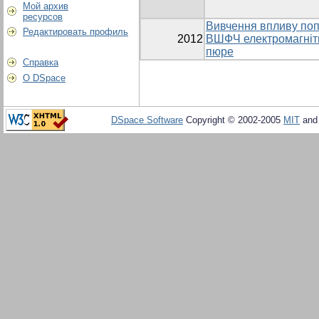
Мой архив
ресурсов
Вивчення впливу попе
Редактировать профиль
2012
ВШФЧ електромагнітн
пюре
Справка
О DSpace
DSpace Software
Copyright © 2002-2005
MIT
an