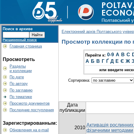
Поиск в архиве
Електронний архів Полтавського універс
Расширенный поиск
Просмотр коллекции по гр
Главная страница
0-9
A
B
C
Перейти к:
Просмотреть
А
Б
В
Г
Ґ
Д
Е
Є
Ж
Разделы
или введите неск
и коллекции
По дате
Сортировка:
По автору
По заглавию
По тематике
Просмотр документов
Дата
Последние поступления
публикации
Зарегистрированным:
Активація рослинних 
2010
Обновления на e-mail
фізичними методами