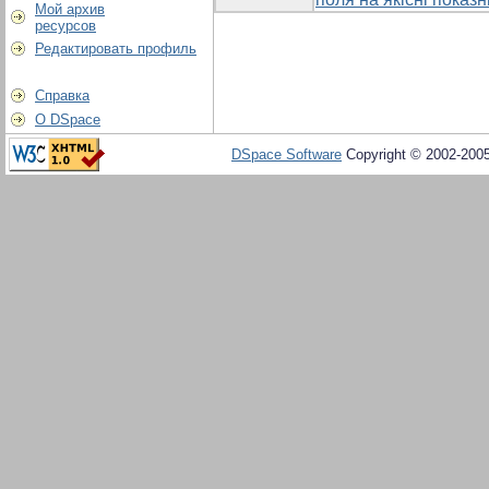
Мой архив
ресурсов
Редактировать профиль
Справка
О DSpace
DSpace Software
Copyright © 2002-200