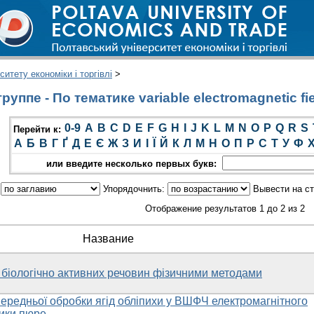
итету економіки і торгівлі
>
уппе - По тематике variable electromagnetic fi
0-9
A
B
C
D
E
F
G
H
I
J
K
L
M
N
O
P
Q
R
S
Перейти к:
А
Б
В
Г
Ґ
Д
Е
Є
Ж
З
И
І
Ї
Й
К
Л
М
Н
О
П
Р
С
Т
У
Ф
или введите несколько первых букв:
:
Упорядочнить:
Вывести на с
Отображение результатов 1 до 2 из 2
Название
 біологічно активних речовин фізичними методами
ередньої обробки ягід обліпихи у ВШФЧ електромагнітного
ники пюре