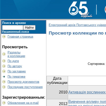
Поиск в архиве
Електронний архів Полтавського універс
Расширенный поиск
Просмотр коллекции по гр
Главная страница
Просмотреть
Разделы
и коллекции
По дате
Сортировка
По автору
По заглавию
По тематике
Дата
Просмотр документов
публикации
Последние поступления
2010
Активація рослинних
Зарегистрированным:
Вивчення впливу поп
Обновления на e-mail
2012
поля на якісні показ