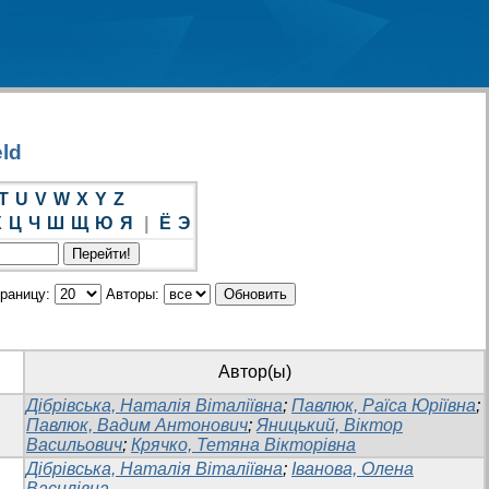
eld
T
U
V
W
X
Y
Z
Х
Ц
Ч
Ш
Щ
Ю
Я
|
Ё
Э
траницу:
Авторы:
Автор(ы)
Дібрівська, Наталія Віталіївна
;
Павлюк, Раїса Юріївна
;
Павлюк, Вадим Антонович
;
Яницький, Віктор
Васильович
;
Крячко, Тетяна Вікторівна
Дібрівська, Наталія Віталіївна
;
Іванова, Олена
Василівна