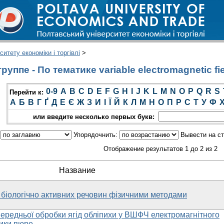
итету економіки і торгівлі
>
уппе - По тематике variable electromagnetic fi
0-9
A
B
C
D
E
F
G
H
I
J
K
L
M
N
O
P
Q
R
S
Перейти к:
А
Б
В
Г
Ґ
Д
Е
Є
Ж
З
И
І
Ї
Й
К
Л
М
Н
О
П
Р
С
Т
У
Ф
или введите несколько первых букв:
:
Упорядочнить:
Вывести на с
Отображение результатов 1 до 2 из 2
Название
 біологічно активних речовин фізичними методами
ередньої обробки ягід обліпихи у ВШФЧ електромагнітного
ники пюре