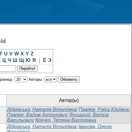
eld
T
U
V
W
X
Y
Z
Х
Ц
Ч
Ш
Щ
Ю
Я
|
Ё
Э
траницу:
Авторы:
Автор(ы)
Дібрівська, Наталія Віталіївна
;
Павлюк, Раїса Юріївна
;
Павлюк, Вадим Антонович
;
Яницький, Віктор
Васильович
;
Крячко, Тетяна Вікторівна
Дібрівська, Наталія Віталіївна
;
Іванова, Олена
Василівна