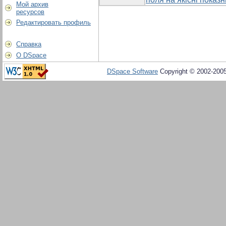
Мой архив
ресурсов
Редактировать профиль
Справка
О DSpace
DSpace Software
Copyright © 2002-200