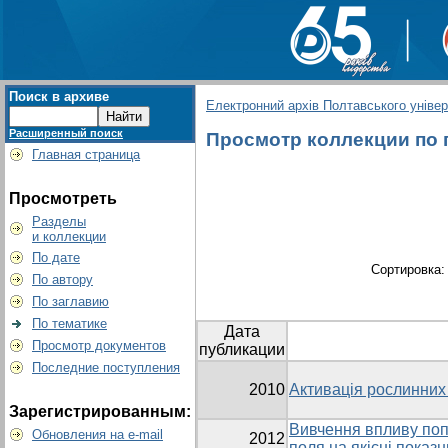
Поиск в архиве
Електронний архів Полтавського універс
Расширенный поиск
Просмотр коллекции по гр
Главная страница
Просмотреть
Разделы
и коллекции
По дате
Сортировка
По автору
По заглавию
По тематике
Дата
Просмотр документов
публикации
Последние поступления
2010
Активація рослинних
Зарегистрированным:
Вивчення впливу поп
Обновления на e-mail
2012
поля на якісні показ