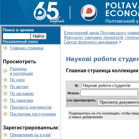
Поиск в архиве
Електронний архів Полтавського універс
Факультет харчових технологій, готель
Расширенный поиск
Сектор фізичного виховання
>
Главная страница
Наукові роботи студент
Просмотреть
Разделы
Главная страница коллекции
и коллекции
По дате
В:
По автору
Искать
По заглавию
По тематике
или
просмотреть
Просмотр документов
Подпишитесь на эту коллекцию, чтобы еже
Последние поступления
о новых добавлениях
Зарегистрированным:
Обновления на e-mail