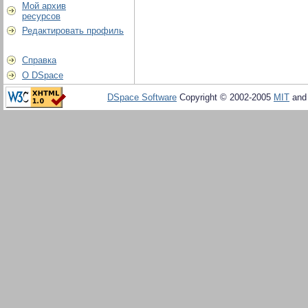
Мой архив
ресурсов
Редактировать профиль
Справка
О DSpace
DSpace Software
Copyright © 2002-2005
MIT
an