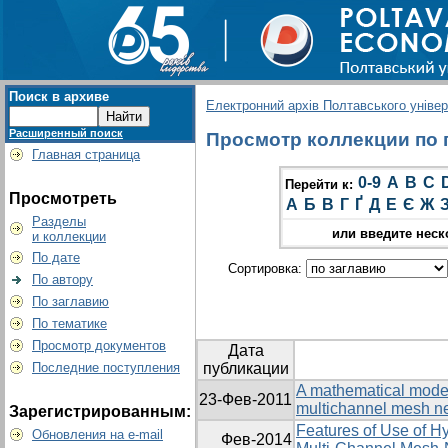
Поиск в архиве
Електронний архів Полтавського універс
Расширенный поиск
Просмотр коллекции по г
Главная страница
0-9
A
B
C
Перейти к:
Просмотреть
А
Б
В
Г
Ґ
Д
Е
Є
Ж
Разделы
или введите неск
и коллекции
По дате
Сортировка:
По автору
По заглавию
По тематике
Просмотр документов
Дата
Последние поступления
публикации
A mathematical model 
23-Фев-2011
multichannel mesh n
Зарегистрированным:
Features of Use of Hy
Обновления на e-mail
Фев-2014