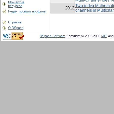
Multi-Channel Mesh-
Мой архив
Two-index Mathematica
ресурсов
2012
channels in Multich
Редактировать профиль
Справка
О DSpace
DSpace Software
Copyright © 2002-2005
MIT
an