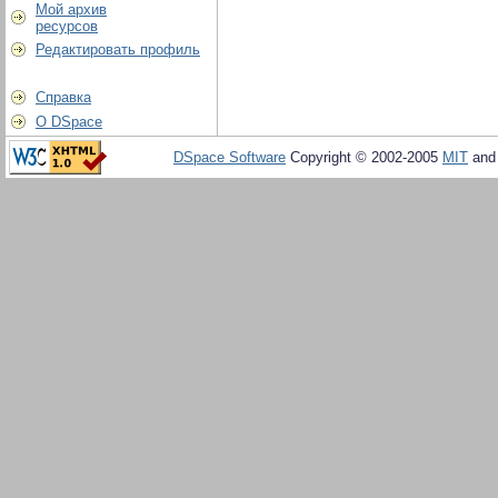
Мой архив
ресурсов
Редактировать профиль
Справка
О DSpace
DSpace Software
Copyright © 2002-2005
MIT
an