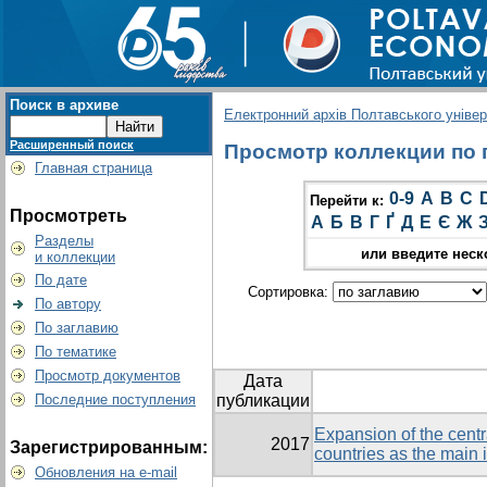
Поиск в архиве
Електронний архів Полтавського універс
Расширенный поиск
Просмотр коллекции по гр
Главная страница
0-9
A
B
C
Перейти к:
Просмотреть
А
Б
В
Г
Ґ
Д
Е
Є
Ж
Разделы
или введите неск
и коллекции
По дате
Сортировка:
По автору
По заглавию
По тематике
Просмотр документов
Дата
Последние поступления
публикации
Expansion of the cent
2017
Зарегистрированным:
countries as the main i
Обновления на e-mail