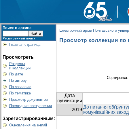
Поиск в архиве
Електронний архів Полтавського універс
Расширенный поиск
Просмотр коллекции по г
Главная страница
Просмотреть
Разделы
и коллекции
По дате
Сортировка
По автору
По заглавию
По тематике
Дата
Просмотр документов
публикации
Последние поступления
До питання обґрунту
2019
комунікаційних заход
Зарегистрированным:
Обновления на e-mail