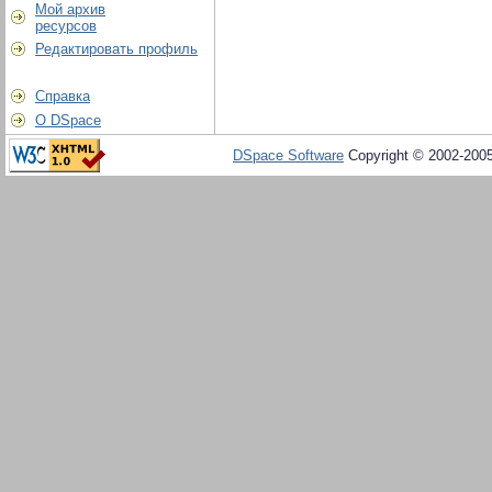
Мой архив
ресурсов
Редактировать профиль
Справка
О DSpace
DSpace Software
Copyright © 2002-200