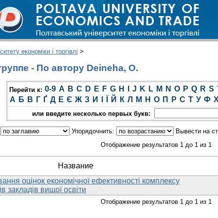
итету економіки і торгівлі
>
руппе - По автору Deineha, O.
0-9
A
B
C
D
E
F
G
H
I
J
K
L
M
N
O
P
Q
R
S
Перейти к:
А
Б
В
Г
Ґ
Д
Е
Є
Ж
З
И
І
Ї
Й
К
Л
М
Н
О
П
Р
С
Т
У
Ф
или введите несколько первых букв:
:
Упорядочнить:
Вывести на с
Отображение результатов 1 до 1 из 1
Название
вання оцінок економічної ефективності комплексу
ів закладів вищої освіти
Отображение результатов 1 до 1 из 1