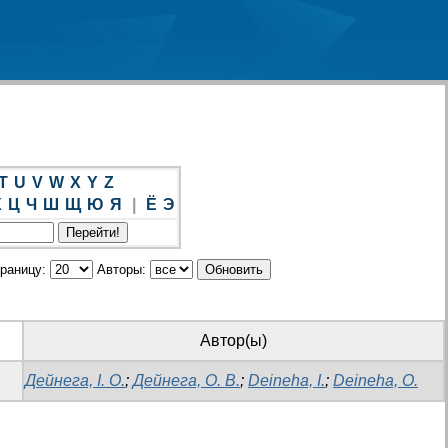
T
U
V
W
X
Y
Z
Х
Ц
Ч
Ш
Щ
Ю
Я
|
Ё
Э
траницу:
Авторы:
Автор(ы)
Дейнега, І. О.
;
Дейнега, О. В.
;
Deineha, I.
;
Deineha, O.