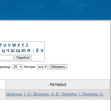
T
U
V
W
X
Y
Z
Х
Ц
Ч
Ш
Щ
Ю
Я
|
Ё
Э
траницу:
Авторы:
Автор(ы)
Дейнега, І. О.
;
Дейнега, О. В.
;
Deineha, I.
;
Deineha, O.