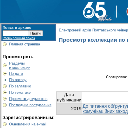
Поиск в архиве
Електронний архів Полтавського універс
Расширенный поиск
Просмотр коллекции по г
Главная страница
Просмотреть
Разделы
и коллекции
По дате
Сортировка
По автору
По заглавию
По тематике
Дата
Просмотр документов
публикации
Последние поступления
До питання обґрунту
2019
комунікаційних заход
Зарегистрированным:
Обновления на e-mail