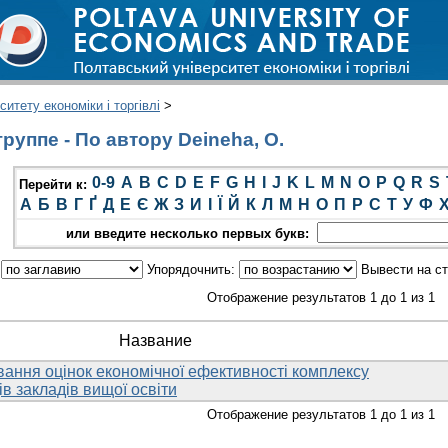
итету економіки і торгівлі
>
руппе - По автору Deineha, O.
0-9
A
B
C
D
E
F
G
H
I
J
K
L
M
N
O
P
Q
R
S
Перейти к:
А
Б
В
Г
Ґ
Д
Е
Є
Ж
З
И
І
Ї
Й
К
Л
М
Н
О
П
Р
С
Т
У
Ф
или введите несколько первых букв:
:
Упорядочнить:
Вывести на с
Отображение результатов 1 до 1 из 1
Название
вання оцінок економічної ефективності комплексу
ів закладів вищої освіти
Отображение результатов 1 до 1 из 1