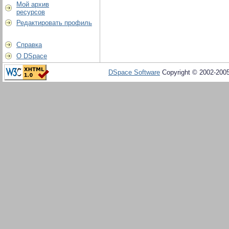
Мой архив
ресурсов
Редактировать профиль
Справка
О DSpace
DSpace Software
Copyright © 2002-200