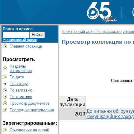
Поиск в архиве
Електронний архів Полтавського універс
Расширенный поиск
Просмотр коллекции по г
Главная страница
Просмотреть
Разделы
и коллекции
По дате
Сортировка
По автору
По заглавию
По тематике
Дата
Просмотр документов
публикации
Последние поступления
До питання обґрунту
2019
комунікаційних заход
Зарегистрированным:
Обновления на e-mail