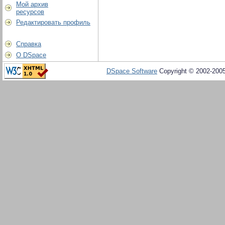
Мой архив
ресурсов
Редактировать профиль
Справка
О DSpace
DSpace Software
Copyright © 2002-200