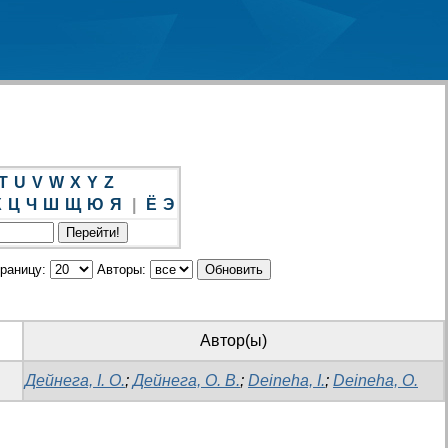
T
U
V
W
X
Y
Z
Х
Ц
Ч
Ш
Щ
Ю
Я
|
Ё
Э
траницу:
Авторы:
Автор(ы)
Дейнега, І. О.
;
Дейнега, О. В.
;
Deineha, I.
;
Deineha, O.