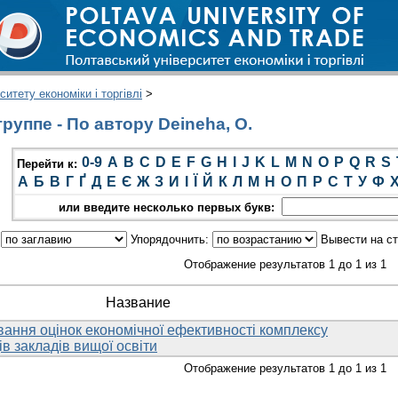
итету економіки і торгівлі
>
руппе - По автору Deineha, O.
0-9
A
B
C
D
E
F
G
H
I
J
K
L
M
N
O
P
Q
R
S
Перейти к:
А
Б
В
Г
Ґ
Д
Е
Є
Ж
З
И
І
Ї
Й
К
Л
М
Н
О
П
Р
С
Т
У
Ф
или введите несколько первых букв:
:
Упорядочнить:
Вывести на с
Отображение результатов 1 до 1 из 1
Название
вання оцінок економічної ефективності комплексу
ів закладів вищої освіти
Отображение результатов 1 до 1 из 1