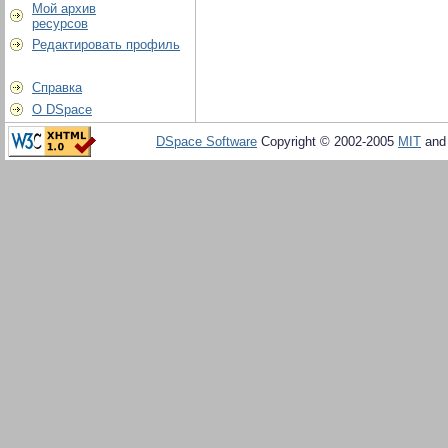
Мой архив
ресурсов
Редактировать профиль
Справка
О DSpace
DSpace Software
Copyright © 2002-2005
MIT
an