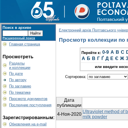
Поиск в архиве
Електронний архів Полтавського універс
Расширенный поиск
Просмотр коллекции по г
Главная страница
0-9
A
B
C
Перейти к:
Просмотреть
А
Б
В
Г
Ґ
Д
Е
Є
Ж
Разделы
или введите неск
и коллекции
По дате
Сортировка:
По автору
По заглавию
По тематике
Просмотр документов
Дата
Последние поступления
публикации
Ultraviolet method of 
4-Ноя-2020
milk powder
Зарегистрированным:
Обновления на e-mail