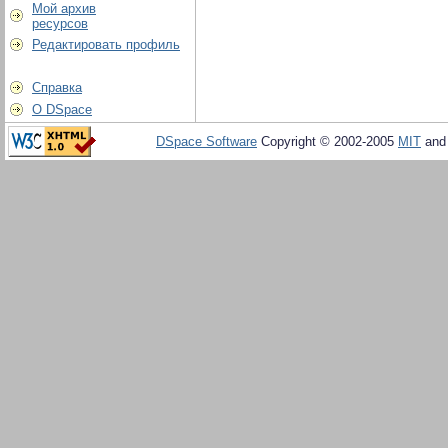
Мой архив
ресурсов
Редактировать профиль
Справка
О DSpace
DSpace Software
Copyright © 2002-2005
MIT
an