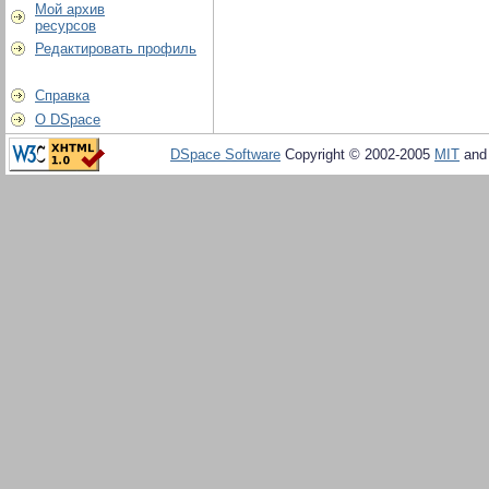
Мой архив
ресурсов
Редактировать профиль
Справка
О DSpace
DSpace Software
Copyright © 2002-2005
MIT
an