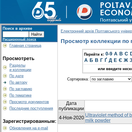
Поиск в архиве
Електронний архів Полтавського універс
Расширенный поиск
Просмотр коллекции по г
Главная страница
0-9
A
B
C
Перейти к:
Просмотреть
А
Б
В
Г
Ґ
Д
Е
Є
Ж
Разделы
или введите неск
и коллекции
По дате
Сортировка:
По автору
По заглавию
По тематике
Просмотр документов
Дата
Последние поступления
публикации
Ultraviolet method of 
4-Ноя-2020
milk powder
Зарегистрированным:
Обновления на e-mail