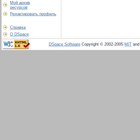
Мой архив
ресурсов
Редактировать профиль
Справка
О DSpace
DSpace Software
Copyright © 2002-2005
MIT
an