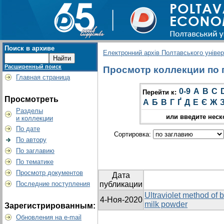
Поиск в архиве
Електронний архів Полтавського універс
Расширенный поиск
Просмотр коллекции по г
Главная страница
0-9
A
B
C
Перейти к:
Просмотреть
А
Б
В
Г
Ґ
Д
Е
Є
Ж
Разделы
или введите неск
и коллекции
По дате
Сортировка:
По автору
По заглавию
По тематике
Просмотр документов
Дата
Последние поступления
публикации
Ultraviolet method of 
4-Ноя-2020
milk powder
Зарегистрированным:
Обновления на e-mail