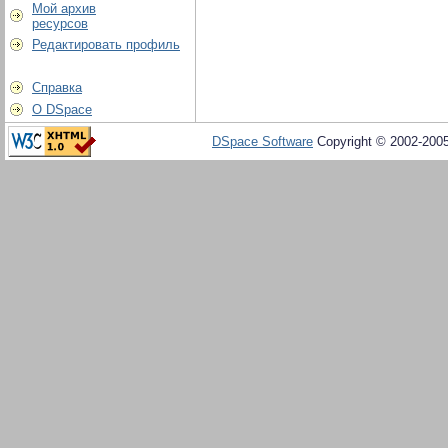
Мой архив
ресурсов
Редактировать профиль
Справка
О DSpace
DSpace Software
Copyright © 2002-200