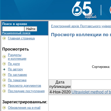
Поиск в архиве
Електронний архів Полтавського універс
Расширенный поиск
Просмотр коллекции по г
Главная страница
Просмотреть
Разделы
и коллекции
По дате
Сортировка
По автору
По заглавию
По тематике
Дата
Просмотр документов
публикации
Последние поступления
4-Ноя-2020
Ultraviolet method of 
Зарегистрированным:
Обновления на e-mail