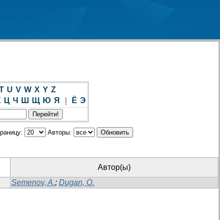
T
U
V
W
X
Y
Z
Х
Ц
Ч
Ш
Щ
Ю
Я
|
Ё
Э
траницу:
Авторы:
Автор(ы)
Semenov, A.
;
Dugan, O.