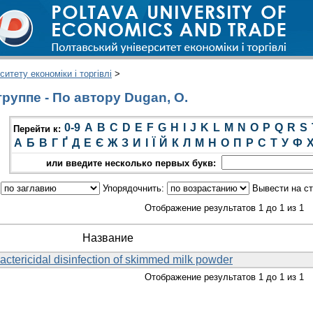
итету економіки і торгівлі
>
руппе - По автору Dugan, O.
0-9
A
B
C
D
E
F
G
H
I
J
K
L
M
N
O
P
Q
R
S
Перейти к:
А
Б
В
Г
Ґ
Д
Е
Є
Ж
З
И
І
Ї
Й
К
Л
М
Н
О
П
Р
С
Т
У
Ф
или введите несколько первых букв:
:
Упорядочнить:
Вывести на с
Отображение результатов 1 до 1 из 1
Название
bactericidal disinfection of skimmed milk powder
Отображение результатов 1 до 1 из 1