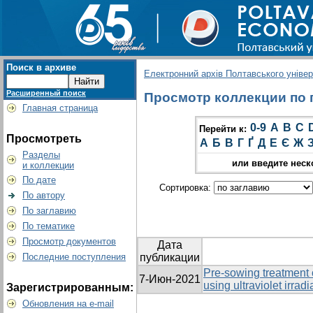
Поиск в архиве
Електронний архів Полтавського універс
Расширенный поиск
Просмотр коллекции по гр
Главная страница
0-9
A
B
C
Перейти к:
Просмотреть
А
Б
В
Г
Ґ
Д
Е
Є
Ж
Разделы
или введите неск
и коллекции
По дате
Сортировка:
По автору
По заглавию
По тематике
Просмотр документов
Дата
Последние поступления
публикации
Pre-sowing treatment o
7-Июн-2021
using ultraviolet irradi
Зарегистрированным:
Обновления на e-mail