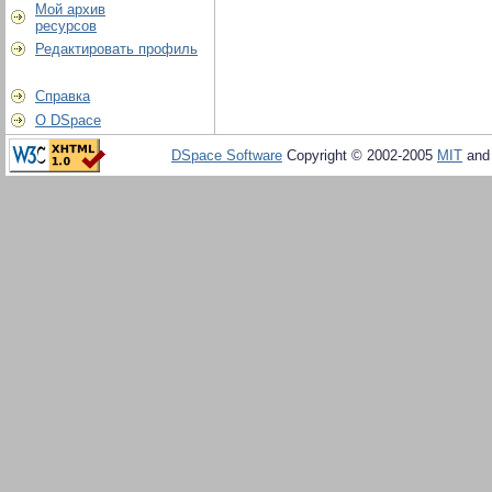
Мой архив
ресурсов
Редактировать профиль
Справка
О DSpace
DSpace Software
Copyright © 2002-2005
MIT
an