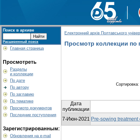
Поиск в архиве
Електронний архів Полтавського універс
Расширенный поиск
Просмотр коллекции по гр
Главная страница
Просмотреть
Разделы
и коллекции
По дате
Сортировка
По автору
По заглавию
По тематике
Дата
Просмотр документов
публикации
Последние поступления
7-Июн-2021
Pre-sowing treatment of
Зарегистрированным:
Обновления на e-mail