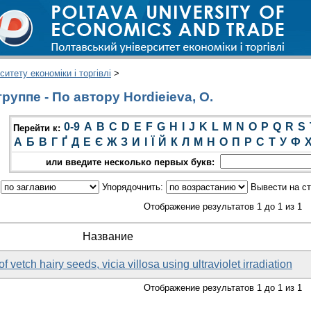
итету економіки і торгівлі
>
уппе - По автору Hordieieva, O.
0-9
A
B
C
D
E
F
G
H
I
J
K
L
M
N
O
P
Q
R
S
Перейти к:
А
Б
В
Г
Ґ
Д
Е
Є
Ж
З
И
І
Ї
Й
К
Л
М
Н
О
П
Р
С
Т
У
Ф
или введите несколько первых букв:
:
Упорядочнить:
Вывести на с
Отображение результатов 1 до 1 из 1
Название
 vetch hairy seeds, viсia villosa using ultraviolet irradiation
Отображение результатов 1 до 1 из 1