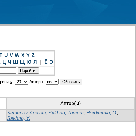
T
U
V
W
X
Y
Z
Х
Ц
Ч
Ш
Щ
Ю
Я
|
Ё
Э
траницу:
Авторы:
Автор(ы)
Semenov, Anatolii
;
Sakhno, Tamara
;
Hordieieva, O.
;
Sakhno, Y.