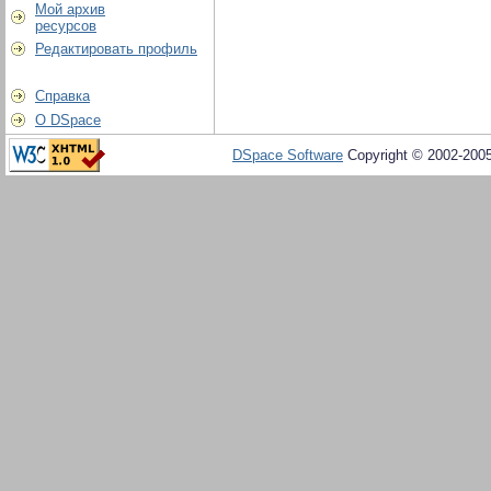
Мой архив
ресурсов
Редактировать профиль
Справка
О DSpace
DSpace Software
Copyright © 2002-200