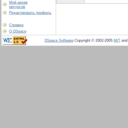
Мой архив
ресурсов
Редактировать профиль
Справка
О DSpace
DSpace Software
Copyright © 2002-2005
MIT
an