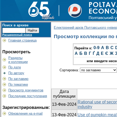
Поиск в архиве
Електронний архів Полтавського універс
Расширенный поиск
Просмотр коллекции по г
Главная страница
0-9
A
B
C
Перейти к:
Просмотреть
А
Б
В
Г
Ґ
Д
Е
Є
Ж
Разделы
или введите неск
и коллекции
По дате
Сортировка:
По автору
По заглавию
По тематике
Просмотр документов
Дата
Последние поступления
публикации
Rational use of secon
13-Фев-2024
industry
Зарегистрированным:
Обновления на e-mail
13-Фев-2024
Use of pumpkin meal 