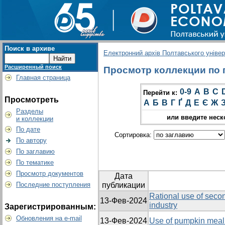
Поиск в архиве
Електронний архів Полтавського універс
Расширенный поиск
Просмотр коллекции по г
Главная страница
0-9
A
B
C
Перейти к:
Просмотреть
А
Б
В
Г
Ґ
Д
Е
Є
Ж
Разделы
или введите неск
и коллекции
По дате
Сортировка:
По автору
По заглавию
По тематике
Просмотр документов
Дата
Последние поступления
публикации
Rational use of secon
13-Фев-2024
industry
Зарегистрированным:
Обновления на e-mail
13-Фев-2024
Use of pumpkin meal 