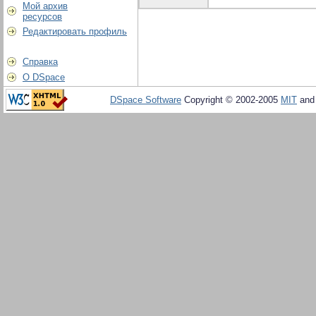
Мой архив
ресурсов
Редактировать профиль
Справка
О DSpace
DSpace Software
Copyright © 2002-2005
MIT
an