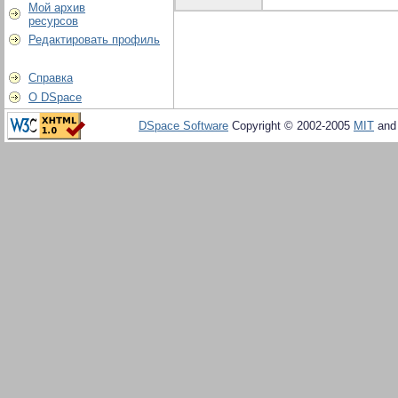
Мой архив
ресурсов
Редактировать профиль
Справка
О DSpace
DSpace Software
Copyright © 2002-2005
MIT
an