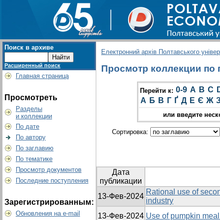
Поиск в архиве
Електронний архів Полтавського універс
Расширенный поиск
Просмотр коллекции по г
Главная страница
0-9
A
B
C
Перейти к:
Просмотреть
А
Б
В
Г
Ґ
Д
Е
Є
Ж
Разделы
или введите неск
и коллекции
По дате
Сортировка:
По автору
По заглавию
По тематике
Просмотр документов
Дата
Последние поступления
публикации
Rational use of secon
13-Фев-2024
industry
Зарегистрированным:
Обновления на e-mail
13-Фев-2024
Use of pumpkin meal 