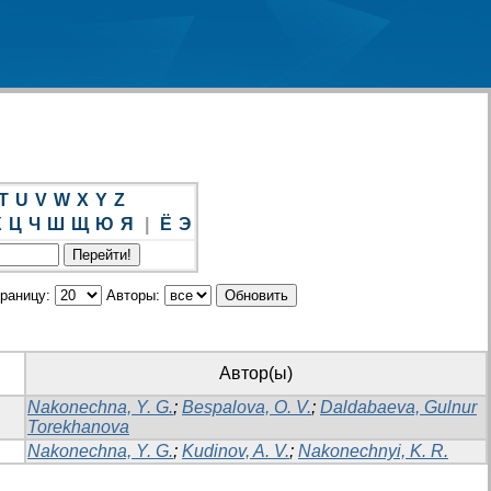
T
U
V
W
X
Y
Z
Х
Ц
Ч
Ш
Щ
Ю
Я
|
Ё
Э
траницу:
Авторы:
Автор(ы)
Nakonechna, Y. G.
;
Bespalova, O. V.
;
Daldabaeva, Gulnur
Torekhanova
Nakonechna, Y. G.
;
Kudinov, A. V.
;
Nakonechnyi, K. R.