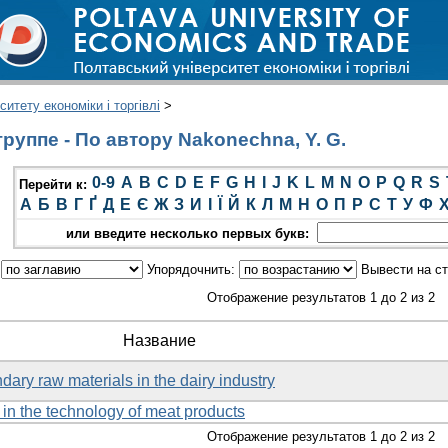
итету економіки і торгівлі
>
руппе - По автору Nakonechna, Y. G.
0-9
A
B
C
D
E
F
G
H
I
J
K
L
M
N
O
P
Q
R
S
Перейти к:
А
Б
В
Г
Ґ
Д
Е
Є
Ж
З
И
І
Ї
Й
К
Л
М
Н
О
П
Р
С
Т
У
Ф
или введите несколько первых букв:
:
Упорядочнить:
Вывести на с
Отображение результатов 1 до 2 из 2
Название
dary raw materials in the dairy industry
in the technology of meat products
Отображение результатов 1 до 2 из 2