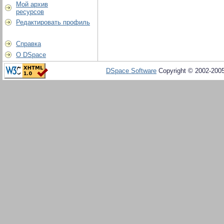
Мой архив
ресурсов
Редактировать профиль
Справка
О DSpace
DSpace Software
Copyright © 2002-200