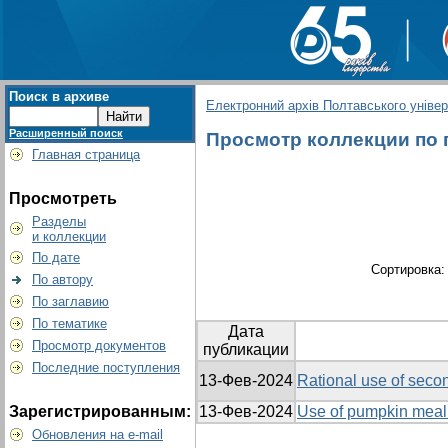
Поиск в архиве
Електронний архів Полтавського універс
Расширенный поиск
Просмотр коллекции по г
Главная страница
Просмотреть
Разделы
и коллекции
По дате
Сортировка
По автору
По заглавию
По тематике
Дата
Просмотр документов
публикации
Последние поступления
13-Фев-2024
Rational use of secon
Зарегистрированным:
13-Фев-2024
Use of pumpkin meal 
Обновления на e-mail