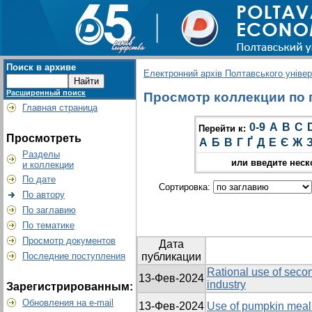
Поиск в архиве
Електронний архів Полтавського універс
Расширенный поиск
Просмотр коллекции по г
Главная страница
0-9
A
B
C
Перейти к:
Просмотреть
А
Б
В
Г
Ґ
Д
Е
Є
Ж
Разделы
или введите неск
и коллекции
По дате
Сортировка:
По автору
По заглавию
По тематике
Просмотр документов
Дата
Последние поступления
публикации
Rational use of secon
13-Фев-2024
industry
Зарегистрированным:
Обновления на e-mail
13-Фев-2024
Use of pumpkin meal 