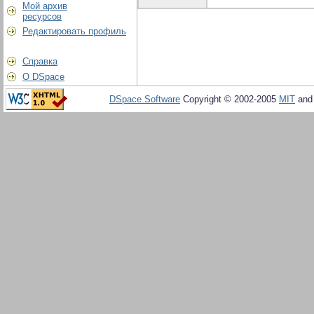
Мой архив
ресурсов
Редактировать профиль
Справка
О DSpace
DSpace Software
Copyright © 2002-2005
MIT
an