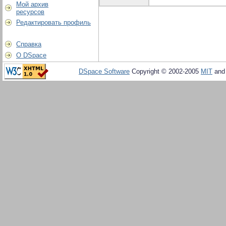
Мой архив
ресурсов
Редактировать профиль
Справка
О DSpace
DSpace Software
Copyright © 2002-2005
MIT
an