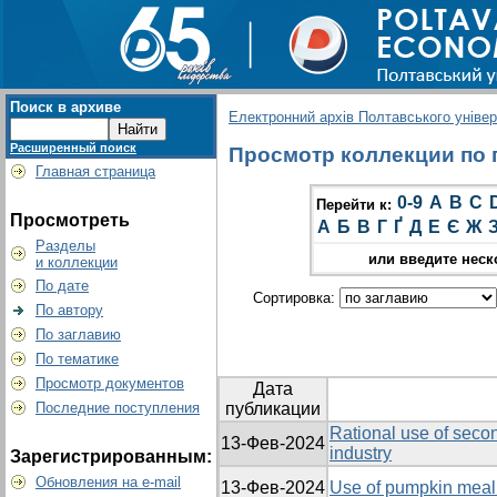
Поиск в архиве
Електронний архів Полтавського універс
Расширенный поиск
Просмотр коллекции по г
Главная страница
0-9
A
B
C
Перейти к:
Просмотреть
А
Б
В
Г
Ґ
Д
Е
Є
Ж
Разделы
или введите неск
и коллекции
По дате
Сортировка:
По автору
По заглавию
По тематике
Просмотр документов
Дата
Последние поступления
публикации
Rational use of secon
13-Фев-2024
industry
Зарегистрированным:
Обновления на e-mail
13-Фев-2024
Use of pumpkin meal 