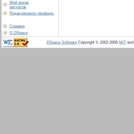
Мой архив
ресурсов
Редактировать профиль
Справка
О DSpace
DSpace Software
Copyright © 2002-2005
MIT
an