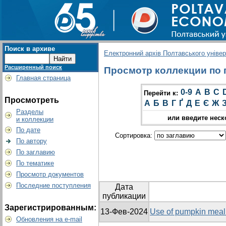
Поиск в архиве
Електронний архів Полтавського універс
Расширенный поиск
Просмотр коллекции по г
Главная страница
0-9
A
B
C
Перейти к:
Просмотреть
А
Б
В
Г
Ґ
Д
Е
Є
Ж
Разделы
или введите неск
и коллекции
По дате
Сортировка:
По автору
По заглавию
По тематике
Просмотр документов
Последние поступления
Дата
публикации
Зарегистрированным:
13-Фев-2024
Use of pumpkin meal 
Обновления на e-mail