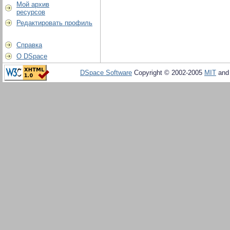
Мой архив
ресурсов
Редактировать профиль
Справка
О DSpace
DSpace Software
Copyright © 2002-2005
MIT
an