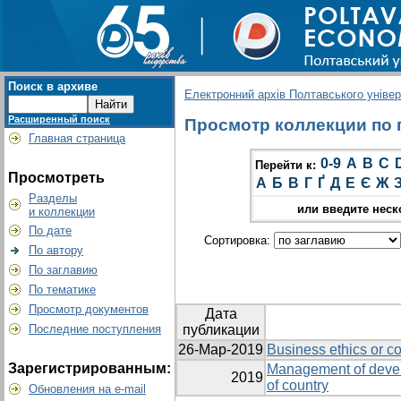
Поиск в архиве
Електронний архів Полтавського універс
Расширенный поиск
Просмотр коллекции по г
Главная страница
0-9
A
B
C
Перейти к:
Просмотреть
А
Б
В
Г
Ґ
Д
Е
Є
Ж
Разделы
или введите неск
и коллекции
По дате
Сортировка:
По автору
По заглавию
По тематике
Просмотр документов
Дата
Последние поступления
публикации
26-Мар-2019
Business ethics or co
Зарегистрированным:
Management of devel
2019
of country
Обновления на e-mail