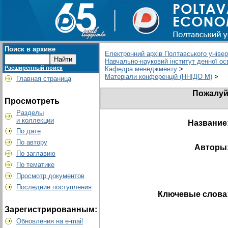
Поиск в архиве
Електронний архів Полтавського універс
Навчально-науковий інститут денної ос
Расширенный поиск
Кафедра менеджменту
>
Матеріали конференцій (ННІДО М)
>
Главная страница
Пожалуйс
Просмотреть
Разделы
и коллекции
Название
По дате
По автору
Авторы
По заглавию
По тематике
Просмотр документов
Последние поступления
Ключевые слова
Зарегистрированным:
Обновления на e-mail