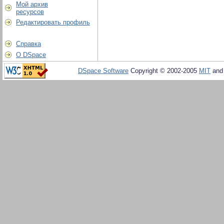
Мой архив
ресурсов
Редактировать профиль
Справка
О DSpace
DSpace Software
Copyright © 2002-2005
MIT
an