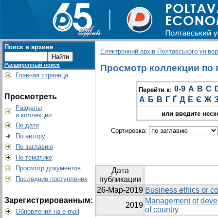
Поиск в архиве
Електронний архів Полтавського універс
Расширенный поиск
Просмотр коллекции по г
Главная страница
0-9
A
B
C
Перейти к:
Просмотреть
А
Б
В
Г
Ґ
Д
Е
Є
Ж
Разделы
или введите неск
и коллекции
По дате
Сортировка:
По автору
По заглавию
По тематике
Просмотр документов
Дата
Последние поступления
публикации
26-Мар-2019
Business ethics or co
Зарегистрированным:
Management of devel
2019
of country
Обновления на e-mail