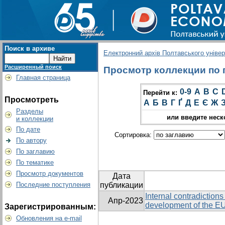
Поиск в архиве
Електронний архів Полтавського універс
Расширенный поиск
Просмотр коллекции по 
Главная страница
0-9
A
B
C
Перейти к:
Просмотреть
А
Б
В
Г
Ґ
Д
Е
Є
Ж
Разделы
или введите неск
и коллекции
По дате
Сортировка:
По автору
По заглавию
По тематике
Просмотр документов
Дата
Последние поступления
публикации
Internal contradictio
Апр-2023
development of the E
Зарегистрированным:
Обновления на e-mail