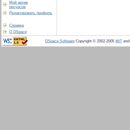
Мой архив
ресурсов
Редактировать профиль
Справка
О DSpace
DSpace Software
Copyright © 2002-2005
MIT
an