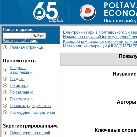
Поиск в архиве
Електронний архів Полтавського універс
Навчально-науковий інститут денної ос
Расширенный поиск
Кафедра міжнародної економіки та між
Матеріали конференцій (ННІДО МЕМЕВ
Главная страница
Пожалу
Просмотреть
Разделы
и коллекции
Название
По дате
По автору
По заглавию
По тематике
Авторы
Просмотр документов
Последние поступления
Зарегистрированным:
Ключевые слова
Обновления на e-mail