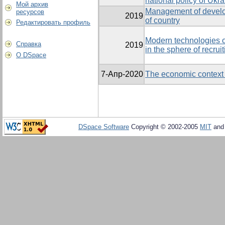
national policy of Ukr
Мой архив
Management of develo
ресурсов
2019
of country
Редактировать профиль
Modern technologies
Справка
2019
in the sphere of recrui
О DSpace
7-Апр-2020
The economic context 
DSpace Software
Copyright © 2002-2005
MIT
an