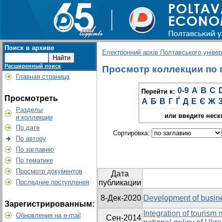
Поиск в архиве
Електронний архів Полтавського універс
Расширенный поиск
Просмотр коллекции по г
Главная страница
0-9
A
B
C
Перейти к:
Просмотреть
А
Б
В
Г
Ґ
Д
Е
Є
Ж
Разделы
или введите неск
и коллекции
По дате
Сортировка:
По автору
По заглавию
По тематике
Просмотр документов
Дата
Последние поступления
публикации
8-Дек-2020
Development of busine
Зарегистрированным:
Integration of tourism
Обновления на e-mail
Сен-2014