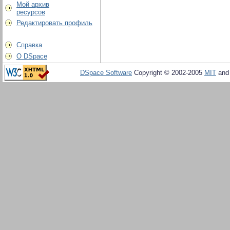
Мой архив
ресурсов
Редактировать профиль
Справка
О DSpace
DSpace Software
Copyright © 2002-2005
MIT
an