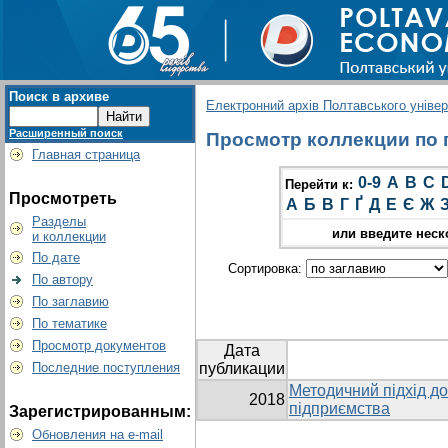
Поиск в архиве
Електронний архів Полтавського універс
Расширенный поиск
Просмотр коллекции по гр
Главная страница
0-9
A
B
C
Перейти к:
Просмотреть
А
Б
В
Г
Ґ
Д
Е
Є
Ж
Разделы
или введите неск
и коллекции
По дате
Сортировка:
По автору
По заглавию
По тематике
Просмотр документов
Дата
Последние поступления
публикации
Методичний підхід до
2018
підприємства
Зарегистрированным:
Обновления на e-mail