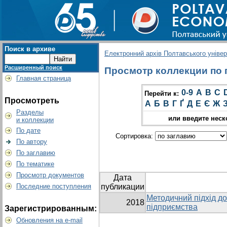
Поиск в архиве
Електронний архів Полтавського універс
Расширенный поиск
Просмотр коллекции по гр
Главная страница
0-9
A
B
C
Перейти к:
Просмотреть
А
Б
В
Г
Ґ
Д
Е
Є
Ж
Разделы
или введите неск
и коллекции
По дате
Сортировка:
По автору
По заглавию
По тематике
Просмотр документов
Дата
Последние поступления
публикации
Методичний підхід до
2018
підприємства
Зарегистрированным:
Обновления на e-mail