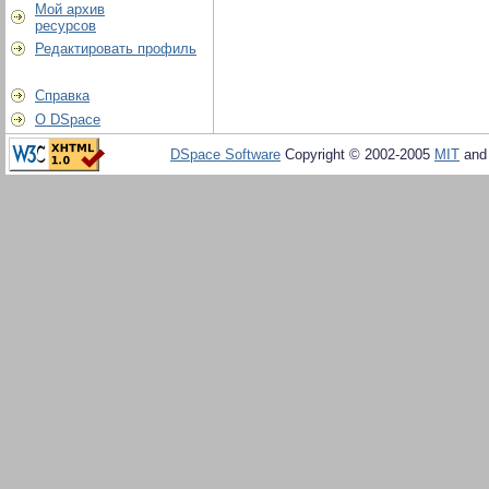
Мой архив
ресурсов
Редактировать профиль
Справка
О DSpace
DSpace Software
Copyright © 2002-2005
MIT
an