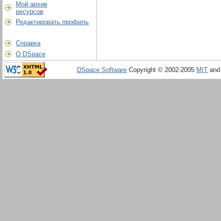
Мой архив
ресурсов
Редактировать профиль
Справка
О DSpace
DSpace Software
Copyright © 2002-2005
MIT
an