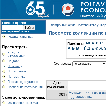
Поиск в архиве
Електронний архів Полтавського універс
Расширенный поиск
Просмотр коллекции по гр
Главная страница
0-9
A
B
C
Перейти к:
Просмотреть
А
Б
В
Г
Ґ
Д
Е
Є
Ж
Разделы
или введите неск
и коллекции
По дате
Сортировка:
По автору
По заглавию
По тематике
Просмотр документов
Дата
Последние поступления
публикации
Методичний підхід до
2018
підприємства
Зарегистрированным:
Обновления на e-mail