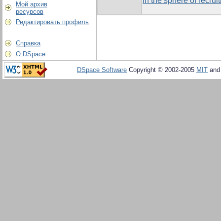
in the sphere of recrui
Мой архив
ресурсов
Редактировать профиль
Справка
О DSpace
DSpace Software
Copyright © 2002-2005
MIT
an