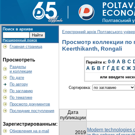
Поиск в архиве
Електронний архів Полтавського універс
Расширенный поиск
Просмотр коллекции по г
Главная страница
Keerthikanth, Rongali
Просмотреть
0-9
A
B
C
Перейти к:
Разделы
А
Б
В
Г
Ґ
Д
Е
Є
Ж
и коллекции
или введите неск
По дате
По автору
Сортировка:
По заглавию
По тематике
Просмотр документов
Последние поступления
Дата
публикации
Зарегистрированным:
Modern technologies
Обновления на e-mail
2019