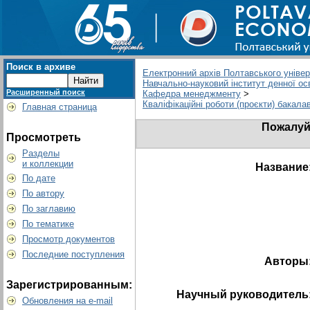
Поиск в архиве
Електронний архів Полтавського універс
Навчально-науковий інститут денної ос
Расширенный поиск
Кафедра менеджменту
>
Кваліфікаційні роботи (проєкти) бакала
Главная страница
Пожалуйс
Просмотреть
Разделы
и коллекции
Название
По дате
По автору
По заглавию
По тематике
Просмотр документов
Последние поступления
Авторы
Зарегистрированным:
Научный руководитель
Обновления на e-mail