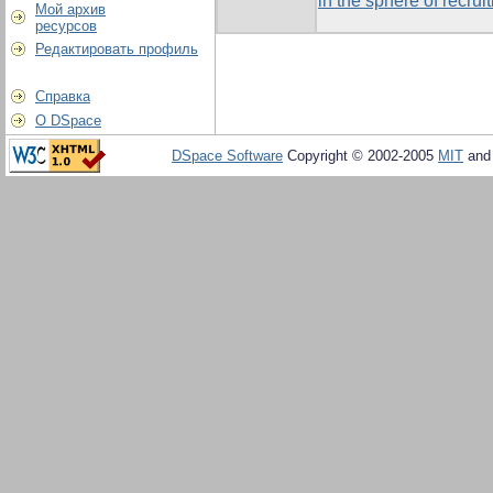
in the sphere of recrui
Мой архив
ресурсов
Редактировать профиль
Справка
О DSpace
DSpace Software
Copyright © 2002-2005
MIT
an