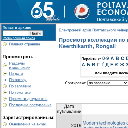
Поиск в архиве
Електронний архів Полтавського універс
Расширенный поиск
Просмотр коллекции по г
Главная страница
Keerthikanth, Rongali
Просмотреть
0-9
A
B
C
Перейти к:
Разделы
А
Б
В
Г
Ґ
Д
Е
Є
Ж
и коллекции
или введите неск
По дате
По автору
Сортировка:
По заглавию
По тематике
Просмотр документов
Последние поступления
Дата
публикации
Зарегистрированным:
Modern technologies
Обновления на e-mail
2019