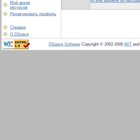
in the sphere of recrui
Мой архив
ресурсов
Редактировать профиль
Справка
О DSpace
DSpace Software
Copyright © 2002-2005
MIT
an