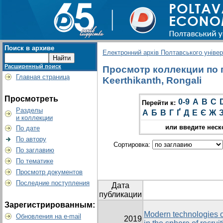
Поиск в архиве
Електронний архів Полтавського універс
Расширенный поиск
Просмотр коллекции по г
Главная страница
Keerthikanth, Rongali
Просмотреть
0-9
A
B
C
Перейти к:
Разделы
А
Б
В
Г
Ґ
Д
Е
Є
Ж
и коллекции
или введите неск
По дате
По автору
Сортировка:
По заглавию
По тематике
Просмотр документов
Последние поступления
Дата
публикации
Зарегистрированным:
Modern technologies
Обновления на e-mail
2019