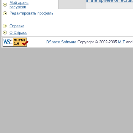
in the sphere of recrui
Мой архив
ресурсов
Редактировать профиль
Справка
О DSpace
DSpace Software
Copyright © 2002-2005
MIT
an