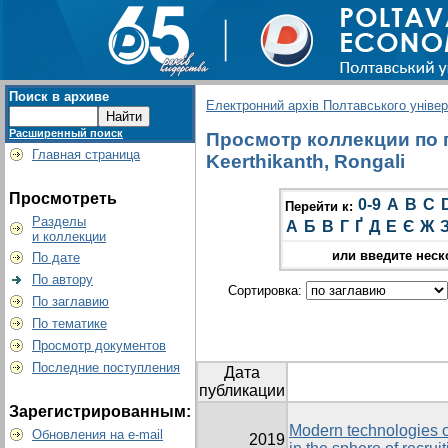
Поиск в архиве
Електронний архів Полтавського універс
Расширенный поиск
Просмотр коллекции по г
Главная страница
Keerthikanth, Rongali
Просмотреть
0-9
A
B
C
Перейти к:
Разделы
А
Б
В
Г
Ґ
Д
Е
Є
Ж
и коллекции
или введите неск
По дате
По автору
Сортировка:
По заглавию
По тематике
Просмотр документов
Последние поступления
Дата
публикации
Зарегистрированным:
Modern technologies
Обновления на e-mail
2019