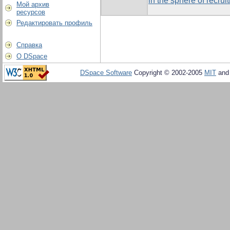
in the sphere of recrui
Мой архив
ресурсов
Редактировать профиль
Справка
О DSpace
DSpace Software
Copyright © 2002-2005
MIT
an