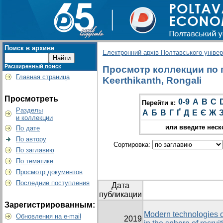
Поиск в архиве
Електронний архів Полтавського універс
Расширенный поиск
Просмотр коллекции по г
Главная страница
Keerthikanth, Rongali
Просмотреть
0-9
A
B
C
Перейти к:
Разделы
А
Б
В
Г
Ґ
Д
Е
Є
Ж
и коллекции
или введите неск
По дате
По автору
Сортировка:
По заглавию
По тематике
Просмотр документов
Последние поступления
Дата
публикации
Зарегистрированным:
Modern technologies
Обновления на e-mail
2019