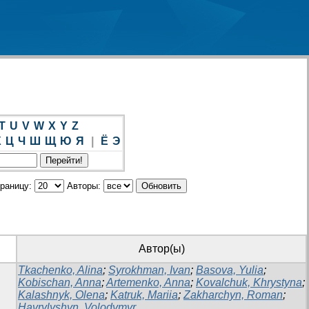
T
U
V
W
X
Y
Z
Х
Ц
Ч
Ш
Щ
Ю
Я
|
Ё
Э
траницу:
Авторы:
Автор(ы)
Tkachenko, Alina
;
Syrokhman, Ivan
;
Basova, Yulia
;
Kobischan, Anna
;
Artemenko, Anna
;
Kovalchuk, Khrystyna
;
Kalashnyk, Olena
;
Katruk, Mariia
;
Zakharchyn, Roman
;
Havrylyshyn, Volodymyr