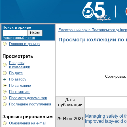
Поиск в архиве
Електронний архів Полтавського універс
Расширенный поиск
Просмотр коллекции по г
Главная страница
Просмотреть
Разделы
и коллекции
По дате
Сортировка
По автору
По заглавию
По тематике
Просмотр документов
Дата
Последние поступления
публикации
Managing safety of t
Зарегистрированным:
29-Июн-2021
improved fatty-acid 
Обновления на e-mail