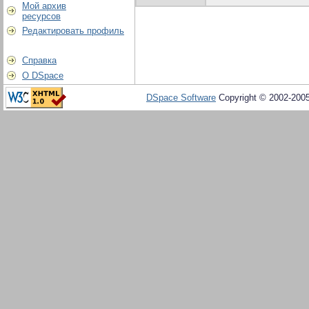
Мой архив
ресурсов
Редактировать профиль
Справка
О DSpace
DSpace Software
Copyright © 2002-200