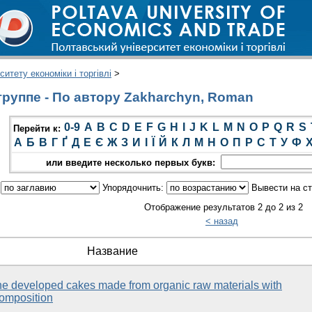
итету економіки і торгівлі
>
руппе - По автору Zakharchyn, Roman
0-9
A
B
C
D
E
F
G
H
I
J
K
L
M
N
O
P
Q
R
S
Перейти к:
А
Б
В
Г
Ґ
Д
Е
Є
Ж
З
И
І
Ї
Й
К
Л
М
Н
О
П
Р
С
Т
У
Ф
или введите несколько первых букв:
:
Упорядочнить:
Вывести на с
Отображение результатов 2 до 2 из 2
< назад
Название
he developed cakes made from organic raw materials with
composition