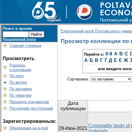
Поиск в архиве
Електронний архів Полтавського універс
Расширенный поиск
Просмотр коллекции по г
Главная страница
0-9
A
B
C
Перейти к:
Просмотреть
А
Б
В
Г
Ґ
Д
Е
Є
Ж
Разделы
или введите неск
и коллекции
По дате
Сортировка:
По автору
По заглавию
По тематике
Просмотр документов
Дата
Последние поступления
публикации
Зарегистрированным:
Commodity study of 
Обновления на e-mail
29-Июн-2021
materials