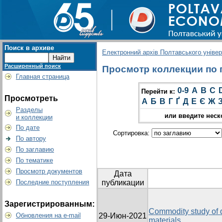
Поиск в архиве
Електронний архів Полтавського універс
Расширенный поиск
Просмотр коллекции по г
Главная страница
0-9
A
B
C
Перейти к:
Просмотреть
А
Б
В
Г
Ґ
Д
Е
Є
Ж
Разделы
или введите неск
и коллекции
По дате
Сортировка:
По автору
По заглавию
По тематике
Просмотр документов
Дата
Последние поступления
публикации
Зарегистрированным:
Commodity study of 
Обновления на e-mail
29-Июн-2021
materials