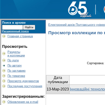
Поиск в архиве
Електронний архів Полтавського універс
Расширенный поиск
Просмотр коллекции по г
Главная страница
Просмотреть
Разделы
и коллекции
По дате
Сортировка
По автору
По заглавию
По тематике
Дата
Просмотр документов
публикации
Последние поступления
13-Мар-2023
Інноваційні техноло
Зарегистрированным:
Обновления на e-mail