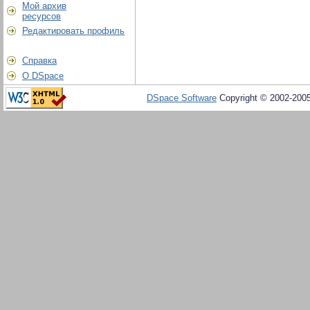
Мой архив
ресурсов
Редактировать профиль
Справка
О DSpace
DSpace Software
Copyright © 2002-200