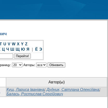
вич
T
U
V
W
X
Y
Z
Х
Ц
Ч
Ш
Щ
Ю
Я
|
Ё
Э
траницу:
Авторы:
Автор(ы)
Кущ, Лариса Іванівна
;
Дудник, Світлана Олексіївна
;
ь
Балась, Ростислав Сергійович