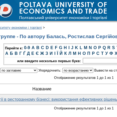
итету економіки і торгівлі
>
руппе - По автору Балась, Ростислав Сергійо
0-9
A
B
C
D
E
F
G
H
I
J
K
L
M
N
O
P
Q
R
S
Перейти к:
А
Б
В
Г
Ґ
Д
Е
Є
Ж
З
И
І
Ї
Й
К
Л
М
Н
О
П
Р
С
Т
У
Ф
или введите несколько первых букв:
:
Упорядочнить:
Вывести на с
Отображение результатов 1 до 1 из 1
Название
гії в ресторанному бізнесі: використання ефективних рішен
Отображение результатов 1 до 1 из 1