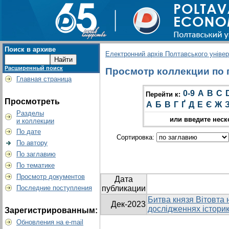
Поиск в архиве
Електронний архів Полтавського універс
Расширенный поиск
Просмотр коллекции по г
Главная страница
0-9
A
B
C
Перейти к:
Просмотреть
А
Б
В
Г
Ґ
Д
Е
Є
Ж
Разделы
или введите неск
и коллекции
По дате
Сортировка:
По автору
По заглавию
По тематике
Просмотр документов
Дата
Последние поступления
публикации
Битва князя Вітовта н
Дек-2023
дослідженнях історик
Зарегистрированным:
Обновления на e-mail