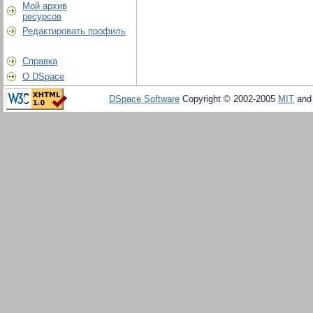
Мой архив
ресурсов
Редактировать профиль
Справка
О DSpace
DSpace Software
Copyright © 2002-2005
MIT
an