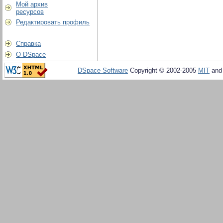
Мой архив
ресурсов
Редактировать профиль
Справка
О DSpace
DSpace Software
Copyright © 2002-2005
MIT
an