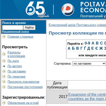
Поиск в архиве
Електронний архів Полтавського універс
Расширенный поиск
Просмотр коллекции по гр
Главная страница
0-9
A
B
C
Перейти к:
Просмотреть
А
Б
В
Г
Ґ
Д
Е
Є
Ж
Разделы
или введите неск
и коллекции
По дате
Сортировка:
По автору
По заглавию
По тематике
Просмотр документов
Дата
Последние поступления
публикации
Expansion of the cent
2017
Зарегистрированным:
countries as the main i
Обновления на e-mail