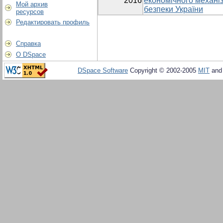
2016
економічного механі
Мой архив
безпеки України
ресурсов
Редактировать профиль
Справка
О DSpace
DSpace Software
Copyright © 2002-2005
MIT
an