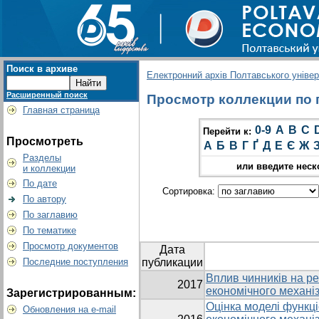
Поиск в архиве
Електронний архів Полтавського універс
Расширенный поиск
Просмотр коллекции по гр
Главная страница
0-9
A
B
C
Перейти к:
Просмотреть
А
Б
В
Г
Ґ
Д
Е
Є
Ж
Разделы
или введите неск
и коллекции
По дате
Сортировка:
По автору
По заглавию
По тематике
Просмотр документов
Дата
Последние поступления
публикации
Вплив чинників на ре
2017
економічного механіз
Зарегистрированным:
Оцінка моделі функці
Обновления на e-mail