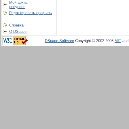
Мой архив
ресурсов
Редактировать профиль
Справка
О DSpace
DSpace Software
Copyright © 2002-2005
MIT
an