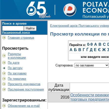
Поиск в архиве
Електронний архів Полтавського універс
Расширенный поиск
Просмотр коллекции по г
Главная страница
0-9
A
B
C
Перейти к:
Просмотреть
А
Б
В
Г
Ґ
Д
Е
Є
Ж
Разделы
или введите неск
и коллекции
По дате
Сортировка:
По автору
По заглавию
По тематике
Просмотр документов
Дата
Последние поступления
публикации
Особенности реинжи
2016
торговых предприят
Зарегистрированным:
Обновления на e-mail