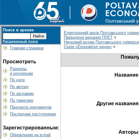
Поиск в архиве
Електронний архів Полтавського універс
Періодичні видання ПУЕТ
>
Расширенный поиск
Науковий вісник Полтавського університ
Серія «Економічні науки»
>
Главная страница
Пожалу
Просмотреть
Разделы
и коллекции
Название
По дате
По автору
По заглавию
По тематике
Другие названия
Просмотр документов
Последние поступления
Зарегистрированным:
Авторы
Обновления на e-mail