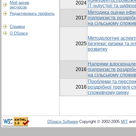
Конкурентоспроможні
Мой архив
2024
ІТ-індустрії та цифр
ресурсов
Методика оцінки ефе
Редактировать профиль
2017
підприємств роздрібн
на сільському спожи
Справка
О DSpace
Методологічні аспект
2025
безпеки: ризики та ін
розвитку
Напрями вдосконален
2016
підприємств роздрібн
на сільському спожи
Проблеми та перспек
2016
роздрібної торгівлі с
споживчому ринку
DSpace Software
Copyright © 2002-2005
MIT
an