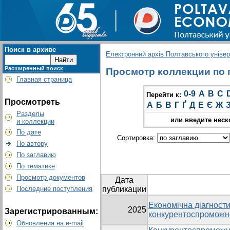
Поиск в архиве
Електронний архів Полтавського універс
Расширенный поиск
Просмотр коллекции по гр
Главная страница
0-9
A
B
C
Перейти к:
Просмотреть
А
Б
В
Г
Ґ
Д
Е
Є
Ж
Разделы
или введите неск
и коллекции
По дате
Сортировка:
По автору
По заглавию
По тематике
Просмотр документов
Дата
Последние поступления
публикации
Економічна діагност
2025
Зарегистрированным:
конкурентоспроможно
Обновления на e-mail