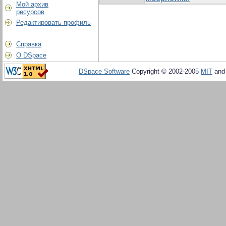
Мой архив
ресурсов
Редактировать профиль
Справка
О DSpace
DSpace Software
Copyright © 2002-2005
MIT
an