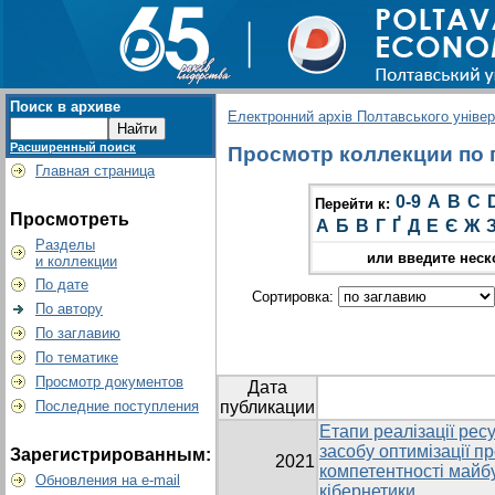
Поиск в архиве
Електронний архів Полтавського універс
Расширенный поиск
Просмотр коллекции по гр
Главная страница
0-9
A
B
C
Перейти к:
Просмотреть
А
Б
В
Г
Ґ
Д
Е
Є
Ж
Разделы
или введите неск
и коллекции
По дате
Сортировка:
По автору
По заглавию
По тематике
Просмотр документов
Дата
Последние поступления
публикации
Етапи реалізації рес
засобу оптимізації 
Зарегистрированным:
2021
компетентності майбу
Обновления на e-mail
кібернетики